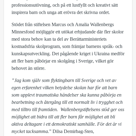
professionsutövning, och på ett lustfyllt och kreativt sätt
inspirera barn och unga att erövra det skrivna ordet.
Stödet från stiftelsen Marcus och Amalia Wallenbergs
Minnesfond möjliggör ett utökat erbjudande där fler skolor
med stora behov kan ta del av Berättarministeriets
kostnadsfria skolprogram, som främjar barnens språk- och
kunskapsutveckling. Det pågående kriget i Ukraina medför
att fler barn påbörjar en skolgång i Sverige, vilket gör
behovet än större.
”Jag kom själv som flyktingbarn till Sverige och vet av
egen erfarenhet vilken betydelse skolan har för att barn
som upplevt traumatiska händelser ska kunna påbörja en
bearbetning och återgång till ett normalt liv i trygghet och
med tilltro till framtiden. Wallenbergstiftelsens stöd ger oss
möjlighet att bidra till att fler barn får möjlighet att bli
aktiva deltagare i ett demokratiskt samhälle. För det är vi
mycket tacksamma.
” Dilsa Demirbag-Sten,