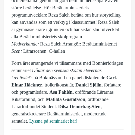
och eftertanke genom att göra dem till medskapare av en
större berättelse. Hör Berättarministeriets
programutvecklare Reza Saleh berätta om hur storytelling
kan användas som ett verktyg i klassrummet! Reza Saleh
är gymnasielärare i grunden och har sedan start utvecklat
alla Berättar ministeriets skolprogram.
Medverkande:
Reza Saleh Arrangör: Berättarministeriet
Scen:
Lärarscenen, C-hallen
Förra året arrangerade vi tillsammans med Bonnierförlagen
seminariet
Dödar den svenska skolan elevernas
kreativitet?
på Bokmässan. I en panel diskuterade
Carl-
Einar Häckner
, trollerikonstnär,
Daniel Sjölin
, författare
och programledare,
Åsa Fahlén
, ordförande Lärarnas
Riksförbund, och
Matilda Gustafsson
, ordförande
Lärarförbundet Student.
Dilsa Demirbag-Sten
,
generalsekreterare Berättarministeriet, modererade
samtalet.
Lyssna på seminariet här!