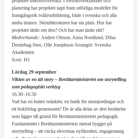
projektet Intensivsvenska. I försöksverksamhet och
planering har projektet tagit fram utförliga modeller för
framgångsrik tvåårsutbildning, både i svenska och alla
andra ämnen. Skönlitteraturen har sin plats. Hur har
projektet tänkt om den? Och har man tänkt rätt?
Medverkande:
Anders Olsson, Anna Nordlund, Dilsa
Demirbag-Sten, Olle Josephson Arrangör: Svenska
Akademien
Scen:
H1
Lördag 29 september
Vikten av en tät story – Berättarministeriet om storytelling
som pedagogiskt verktyg
16.30–16.50
Vad har en butter redaktör, en butik för utomjordingar och
ett bokförlag gemensamt? De är alla delar av den berättelse
som ligger till grund för Berättarministeriets pedagogik.
Fundamentet i Berättarministeriets metod bygger på
storytelling – att väcka elevernas nyfikenhet, engagemang