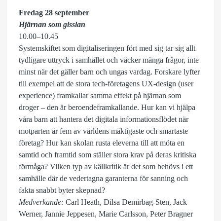
Fredag 28 september
Hjärnan som gisslan
10.00–10.45
Systemskiftet som digitaliseringen fört med sig tar sig allt
tydligare uttryck i samhället och väcker många frågor, inte
minst när det gäller barn och ungas vardag. Forskare lyfter
till exempel att de stora tech-företagens UX-design (user
experience) framkallar samma effekt på hjärnan som
droger – den är beroendeframkallande. Hur kan vi hjälpa
våra barn att hantera det digitala informationsflödet när
motparten är fem av världens mäktigaste och smartaste
företag? Hur kan skolan rusta eleverna till att möta en
samtid och framtid som ställer stora krav på deras kritiska
förmåga? Vilken typ av källkritik är det som behövs i ett
samhälle där de vedertagna garanterna för sanning och
fakta snabbt byter skepnad?
Medverkande:
Carl Heath, Dilsa Demirbag-Sten, Jack
Werner, Jannie Jeppesen, Marie Carlsson, Peter Bragner