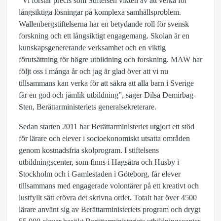
”Vi förstår precis som Stiftelsen vikten av att verka för
långsiktiga lösningar på komplexa samhällsproblem.
Wallenbergstiftelserna har en betydande roll för svensk
forskning och ett långsiktigt engagemang. Skolan är en
kunskapsgenererande verksamhet och en viktig
förutsättning för högre utbildning och forskning. MAW har
följt oss i många år och jag är glad över att vi nu
tillsammans kan verka för att säkra att alla barn i Sverige
får en god och jämlik utbildning”, säger Dilsa Demirbag-
Sten, Berättarministeriets generalsekreterare.
Sedan starten 2011 har Berättarministeriet utgjort ett stöd
för lärare och elever i socioekonomiskt utsatta områden
genom kostnadsfria skolprogram. I stiftelsens
utbildningscenter, som finns i Hagsätra och Husby i
Stockholm och i Gamlestaden i Göteborg, får elever
tillsammans med engagerade volontärer på ett kreativt och
lustfyllt sätt erövra det skrivna ordet. Totalt har över 4500
lärare använt sig av Berättarministeriets program och drygt